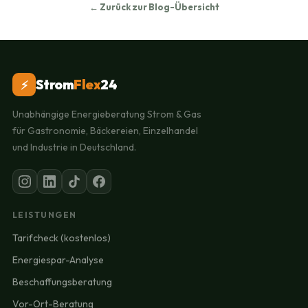
← Zurück zur Blog-Übersicht
Strom
Flex
24
⚡
Unabhängige Energieberatung Strom & Gas
für Gastronomie, Bäckereien, Einzelhandel
und Industrie in Deutschland.
LEISTUNGEN
Tarifcheck (kostenlos)
Energiespar-Analyse
Beschaffungsberatung
Vor-Ort-Beratung