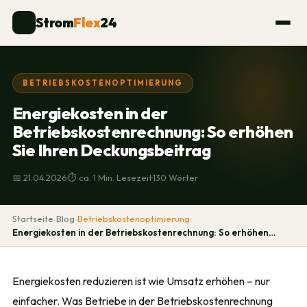
Strom
Flex
24
⚡
BETRIEBSKOSTENOPTIMIERUNG
Energiekosten in der
Betriebskostenrechnung: So erhöhen
Sie Ihren Deckungsbeitrag
·
·
📅 21.04.2026
⏱ ca. 1 Min. Lesezeit
130 Wörter
Startseite
›
Blog
›
Betriebskostenoptimierung
›
Energiekosten in der Betriebskostenrechnung: So erhöhen…
Energiekosten reduzieren ist wie Umsatz erhöhen – nur
einfacher. Was Betriebe in der Betriebskostenrechnung