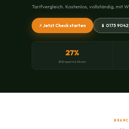
Tarifvergleich. Kostenlos, vollständig, mit 
⚡ Jetzt Check starten
📱 0175 9042
27%
Ø Ersparnis Strom
BRANC