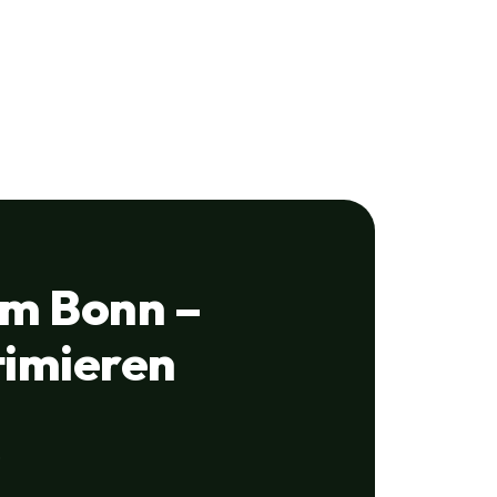
m Bonn –
timieren
,