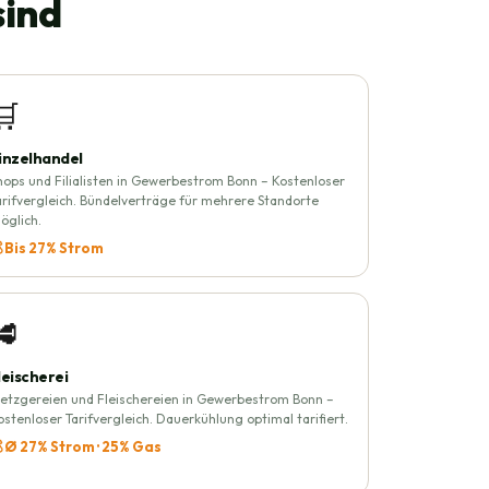
sind
🛒
inzelhandel
hops und Filialisten in Gewerbestrom Bonn – Kostenloser
arifvergleich. Bündelverträge für mehrere Standorte
öglich.
 Bis 27% Strom
🥩
leischerei
etzgereien und Fleischereien in Gewerbestrom Bonn –
ostenloser Tarifvergleich. Dauerkühlung optimal tarifiert.
 Ø 27% Strom · 25% Gas