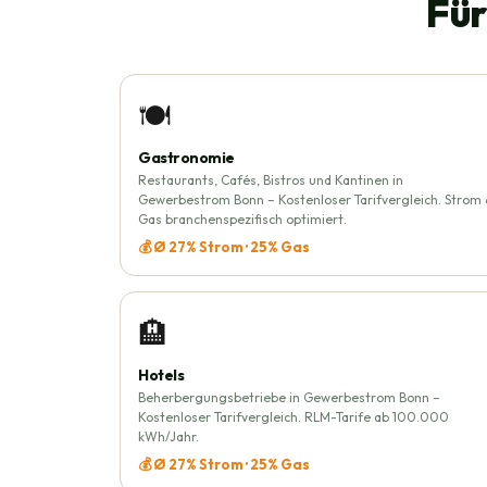
Für
🍽️
Gastronomie
Restaurants, Cafés, Bistros und Kantinen in
Gewerbestrom Bonn – Kostenloser Tarifvergleich. Strom
Gas branchenspezifisch optimiert.
💰 Ø 27% Strom · 25% Gas
🏨
Hotels
Beherbergungsbetriebe in Gewerbestrom Bonn –
Kostenloser Tarifvergleich. RLM-Tarife ab 100.000
kWh/Jahr.
💰 Ø 27% Strom · 25% Gas