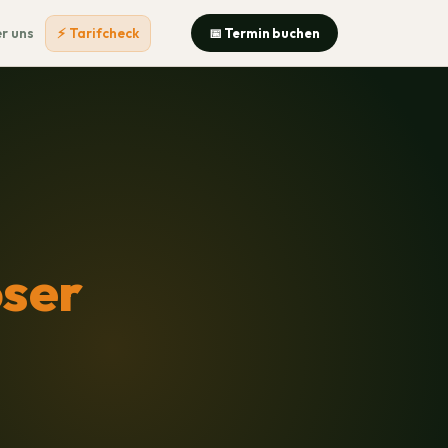
r uns
⚡ Tarifcheck
📅 Termin buchen
ser