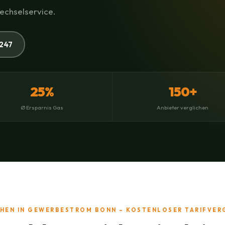
Wechselservice.
247
25%
150+
Ø Ersparnis Gas
Anbieter verglichen
HEN IN GEWERBESTROM BONN – KOSTENLOSER TARIFVER