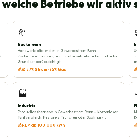
 welche Betriebe wir aktiv 
🥐
Bäckereien
E
Handwerksbäckereien in Gewerbestrom Bonn –
S
 &
Kostenloser Tarifvergleich. Frühe Betriebszeiten und hohe
T
Grundlast berücksichtigt.
m
💰 Ø 27% Strom · 25% Gas

🏭
Industrie
F
Produktionsbetriebe in Gewerbestrom Bonn – Kostenloser
M
Tarifvergleich. Festpreis, Tranchen oder Spotmarkt.
K
💰 RLM ab 100.000 kWh
