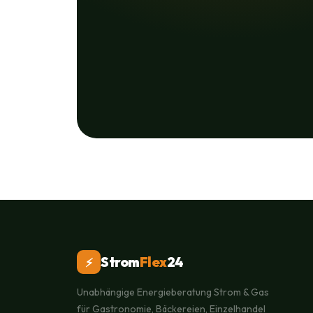
Strom
Flex
24
⚡
Unabhängige Energieberatung Strom & Gas
für Gastronomie, Bäckereien, Einzelhandel