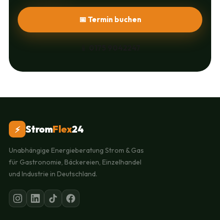
📅 Termin buchen
📱
0175 9042247
Strom
Flex
24
⚡
Unabhängige Energieberatung Strom & Gas
für Gastronomie, Bäckereien, Einzelhandel
und Industrie in Deutschland.