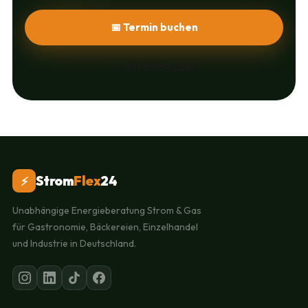
📅 Termin buchen
📱
0175 9042247
Strom
Flex
24
⚡
Unabhängige Energieberatung Strom & Gas
für Gastronomie, Bäckereien, Einzelhandel
und Industrie in Deutschland.