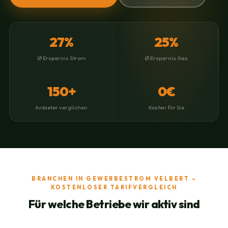
27%
25%
Ø Ersparnis Strom
Ø Ersparnis Gas
150+
0€
Anbieter verglichen
Kosten für Sie
BRANCHEN IN GEWERBESTROM VELBERT –
KOSTENLOSER TARIFVERGLEICH
Für welche Betriebe wir aktiv sind