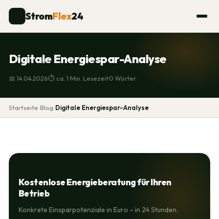
Strom
Flex
24
⚡
Digitale Energiespar-Analyse
·
·
📅 14.04.2026
⏱ ca. 1 Min. Lesezeit
0 Wörter
Startseite
›
Blog
›
Digitale Energiespar-Analyse
Kostenlose Energieberatung für Ihren
Betrieb
Konkrete Einsparpotenziale in Euro – in 24 Stunden.