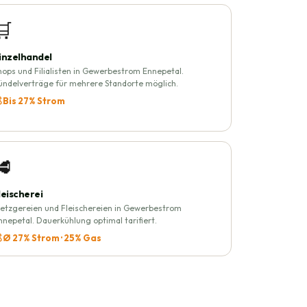
🛒
inzelhandel
hops und Filialisten in Gewerbestrom Ennepetal.
ündelverträge für mehrere Standorte möglich.
 Bis 27% Strom
🥩
leischerei
etzgereien und Fleischereien in Gewerbestrom
nnepetal. Dauerkühlung optimal tarifiert.
 Ø 27% Strom · 25% Gas