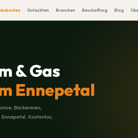
ebskosten
Gutachten
Branchen
Beschaffung
Blog
Übe
m & Gas
m Ennepetal
omie, Bäckereien,
 Ennepetal. Kostenlos,