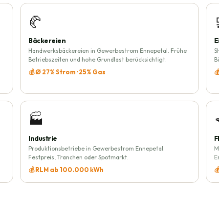
🥐
Bäckereien
E
Handwerksbäckereien in Gewerbestrom Ennepetal. Frühe
S
Betriebszeiten und hohe Grundlast berücksichtigt.
B
💰 Ø 27% Strom · 25% Gas

🏭
Industrie
F
Produktionsbetriebe in Gewerbestrom Ennepetal.
M
Festpreis, Tranchen oder Spotmarkt.
E
💰 RLM ab 100.000 kWh
