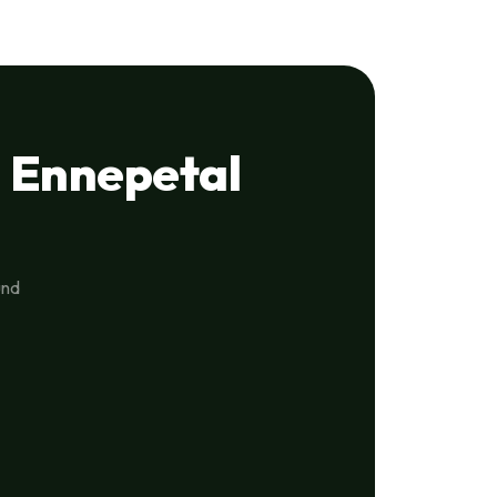
 Ennepetal
und