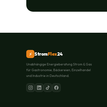
Strom
Flex
24
⚡
Unabhängige Energieberatung Strom & Gas
für Gastronomie, Bäckereien, Einzelhandel
und Industrie in Deutschland.