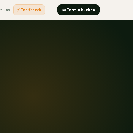
r uns
⚡ Tarifcheck
📅 Termin buchen