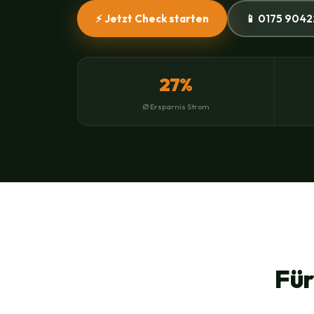
⚡ Jetzt Check starten
📱 0175 9042
27%
Ø Ersparnis Strom
Für