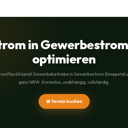
rom in Gewerbestrom
optimieren
romFlex24 berät Gewerbebetriebe in Gewerbestrom Ennepetal 
ganz NRW. Kostenlos, unabhängig, vollständig.
📅 Termin buchen
📱
0175 9042247