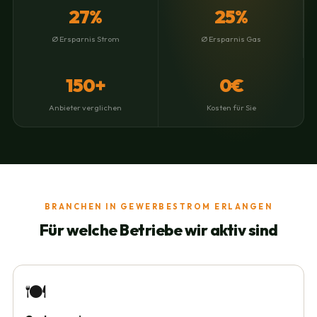
27%
25%
Ø Ersparnis Strom
Ø Ersparnis Gas
150+
0€
Anbieter verglichen
Kosten für Sie
BRANCHEN IN GEWERBESTROM ERLANGEN
Für welche Betriebe wir aktiv sind
🍽️