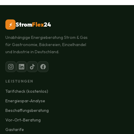
Strom
Flex
24
⚡
Unabhängige Energieberatung Strom & Gas
für Gastronomie, Bäckereien, Einzelhandel
und Industrie in Deutschland.
LEISTUNGEN
Tarifcheck (kostenlos)
Energiespar-Analyse
Beschaffungsberatung
Vor-Ort-Beratung
Gastarife