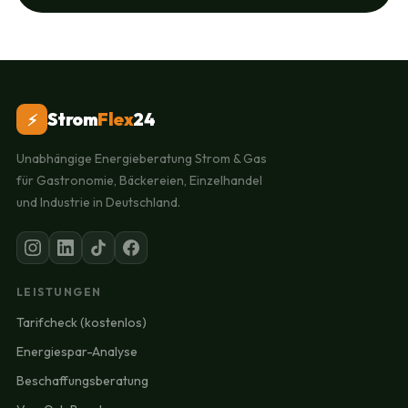
Strom
Flex
24
⚡
Unabhängige Energieberatung Strom & Gas
für Gastronomie, Bäckereien, Einzelhandel
und Industrie in Deutschland.
LEISTUNGEN
Tarifcheck (kostenlos)
Energiespar-Analyse
Beschaffungsberatung