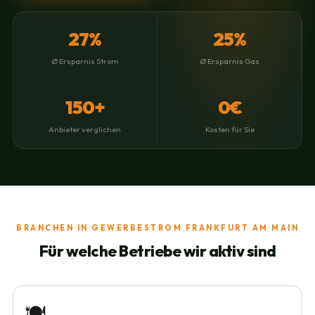
27%
25%
Ø Ersparnis Strom
Ø Ersparnis Gas
150+
0€
Anbieter verglichen
Kosten für Sie
BRANCHEN IN GEWERBESTROM FRANKFURT AM MAIN
Für welche Betriebe wir aktiv sind
🍽️