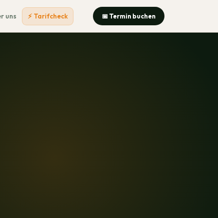
r uns
⚡ Tarifcheck
📅 Termin buchen