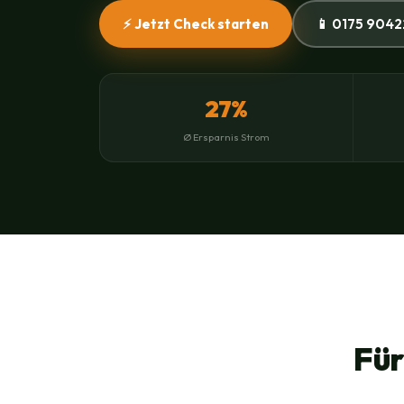
⚡ Jetzt Check starten
📱 0175 9042
27%
Ø Ersparnis Strom
Für