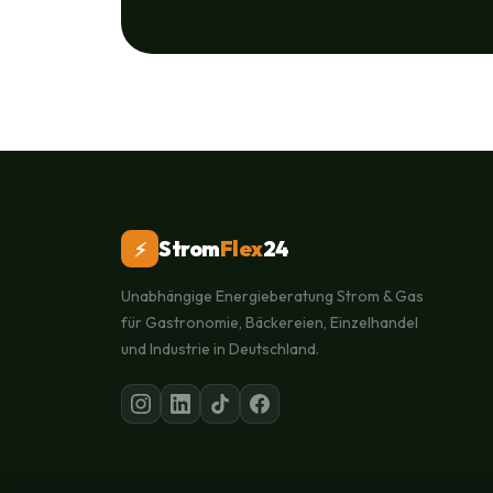
Strom
Flex
24
⚡
Unabhängige Energieberatung Strom & Gas
für Gastronomie, Bäckereien, Einzelhandel
und Industrie in Deutschland.