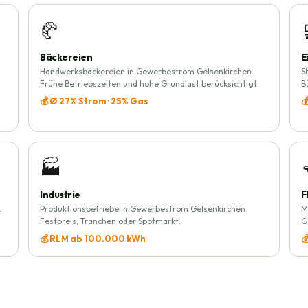
🥐
Bäckereien
E
Handwerksbäckereien in Gewerbestrom Gelsenkirchen.
S
Frühe Betriebszeiten und hohe Grundlast berücksichtigt.
B
💰 Ø 27% Strom · 25% Gas

🏭
Industrie
F
.
Produktionsbetriebe in Gewerbestrom Gelsenkirchen.
M
Festpreis, Tranchen oder Spotmarkt.
G
💰 RLM ab 100.000 kWh
