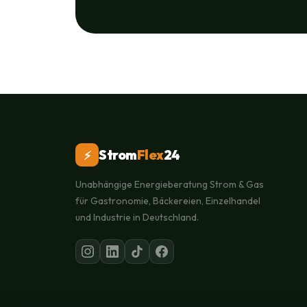
Strom
Flex
24
⚡
Unabhängige Energieberatung Strom & Gas
für Gastronomie, Bäckereien, Einzelhandel
und Industrie in Deutschland.