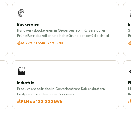
🥐
Bäckereien
E
Handwerksbäckereien in Gewerbestrom Kaiserslautern.
S
Frühe Betriebszeiten und hohe Grundlast berücksichtigt.
B
💰 Ø 27% Strom · 25% Gas

🏭
Industrie
F
.
Produktionsbetriebe in Gewerbestrom Kaiserslautern.
M
Festpreis, Tranchen oder Spotmarkt.
K
💰 RLM ab 100.000 kWh
