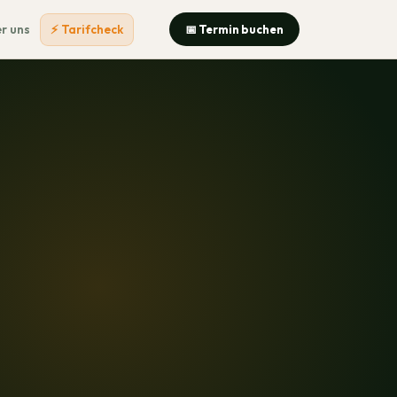
r uns
⚡ Tarifcheck
📅 Termin buchen