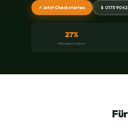
⚡ Jetzt Check starten
📱 0175 9042
27%
Ø Ersparnis Strom
Für