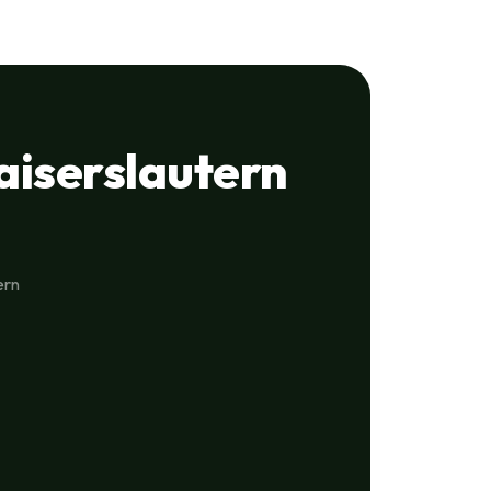
iserslautern
ern