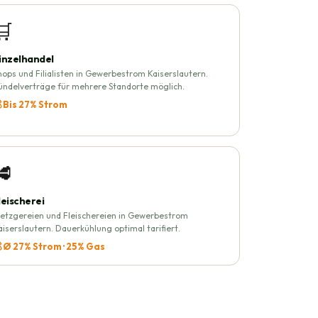
🛒
inzelhandel
hops und Filialisten in Gewerbestrom Kaiserslautern.
ündelverträge für mehrere Standorte möglich.
 Bis 27% Strom
🥩
leischerei
etzgereien und Fleischereien in Gewerbestrom
aiserslautern. Dauerkühlung optimal tarifiert.
 Ø 27% Strom · 25% Gas