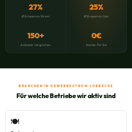
27%
25%
Ø Ersparnis Strom
Ø Ersparnis Gas
150+
0€
Anbieter verglichen
Kosten für Sie
BRANCHEN IN GEWERBESTROM LÜBBECKE
Für welche Betriebe wir aktiv sind
🍽️