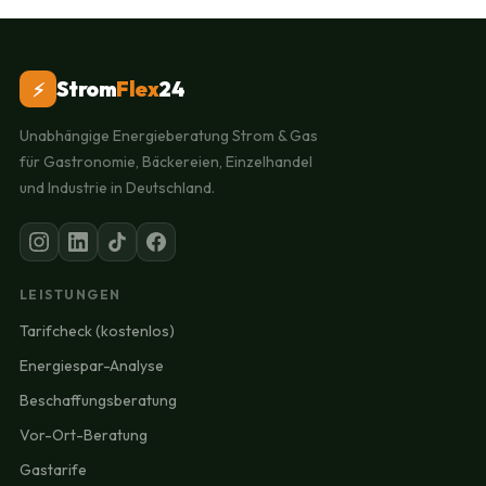
Strom
Flex
24
⚡
Unabhängige Energieberatung Strom & Gas
für Gastronomie, Bäckereien, Einzelhandel
und Industrie in Deutschland.
LEISTUNGEN
Tarifcheck (kostenlos)
Energiespar-Analyse
Beschaffungsberatung
Vor-Ort-Beratung
Gastarife