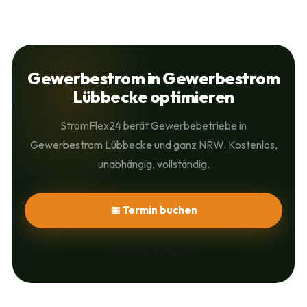
Gewerbestrom in Gewerbestrom
Lübbecke optimieren
StromFlex24 berät Gewerbebetriebe in
Gewerbestrom Lübbecke und ganz NRW. Kostenlos,
unabhängig, vollständig.
📅 Termin buchen
📱
0175 9042247