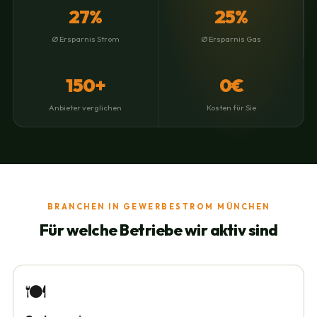
27%
25%
Ø Ersparnis Strom
Ø Ersparnis Gas
150+
0€
Anbieter verglichen
Kosten für Sie
BRANCHEN IN GEWERBESTROM MÜNCHEN
Für welche Betriebe wir aktiv sind
🍽️