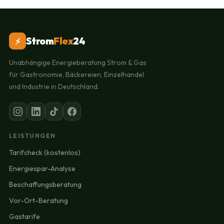
Strom
Flex
24
⚡
Unabhängige Energieberatung Strom & Gas
für Gastronomie, Bäckereien, Einzelhandel
und Industrie in Deutschland.
LEISTUNGEN
Tarifcheck (kostenlos)
Energiespar-Analyse
Beschaffungsberatung
Vor-Ort-Beratung
Gastarife