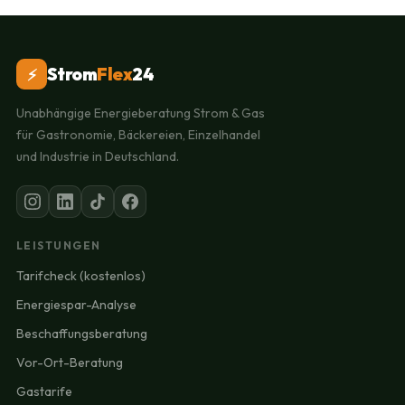
Strom
Flex
24
⚡
Unabhängige Energieberatung Strom & Gas
für Gastronomie, Bäckereien, Einzelhandel
und Industrie in Deutschland.
LEISTUNGEN
Tarifcheck (kostenlos)
Energiespar-Analyse
Beschaffungsberatung
Vor-Ort-Beratung
Gastarife