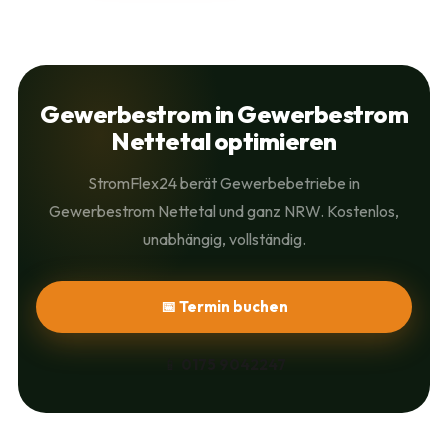
Gewerbestrom in Gewerbestrom
Nettetal optimieren
StromFlex24 berät Gewerbebetriebe in
Gewerbestrom Nettetal und ganz NRW. Kostenlos,
unabhängig, vollständig.
📅 Termin buchen
📱
0175 9042247