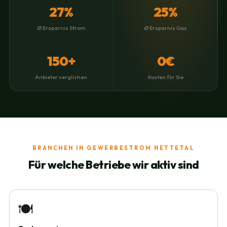
27%
25%
Ø Ersparnis Strom
Ø Ersparnis Gas
150+
0€
Anbieter verglichen
Kosten für Sie
BRANCHEN IN GEWERBESTROM NETTETAL
Für welche Betriebe wir aktiv sind
🍽️