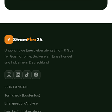
Strom
Flex
24
⚡
Unabhängige Energieberatung Strom & Gas
für Gastronomie, Bäckereien, Einzelhandel
und Industrie in Deutschland.
LEISTUNGEN
Tarifcheck (kostenlos)
Energiespar-Analyse
Beschaffungsberatung