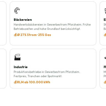
🥐
Bäckereien
E
Handwerksbäckereien in Gewerbestrom Pforzheim. Frühe
S
Betriebszeiten und hohe Grundlast berücksichtigt.
B
💰 Ø 27% Strom · 25% Gas

🏭
Industrie
F
Produktionsbetriebe in Gewerbestrom Pforzheim.
M
Festpreis, Tranchen oder Spotmarkt.
P
💰 RLM ab 100.000 kWh
