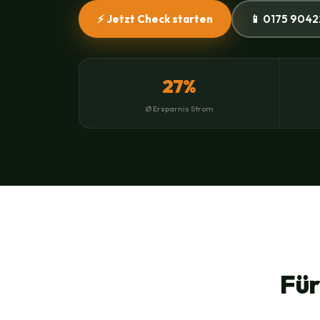
⚡ Jetzt Check starten
📱 0175 9042
27%
Ø Ersparnis Strom
Für