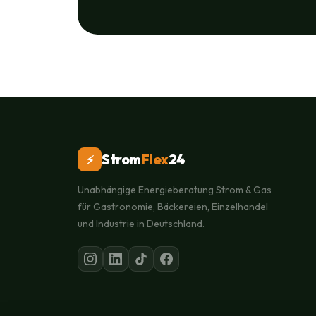
Strom
Flex
24
⚡
Unabhängige Energieberatung Strom & Gas
für Gastronomie, Bäckereien, Einzelhandel
und Industrie in Deutschland.