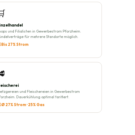
🛒
inzelhandel
hops und Filialisten in Gewerbestrom Pforzheim.
ündelverträge für mehrere Standorte möglich.
 Bis 27% Strom
🥩
leischerei
etzgereien und Fleischereien in Gewerbestrom
forzheim. Dauerkühlung optimal tarifiert.
 Ø 27% Strom · 25% Gas