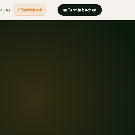
r uns
⚡ Tarifcheck
📅 Termin buchen