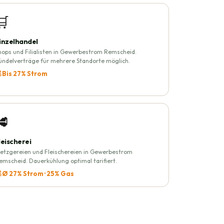
🛒
inzelhandel
hops und Filialisten in Gewerbestrom Remscheid.
ündelverträge für mehrere Standorte möglich.
 Bis 27% Strom
🥩
leischerei
etzgereien und Fleischereien in Gewerbestrom
emscheid. Dauerkühlung optimal tarifiert.
 Ø 27% Strom · 25% Gas