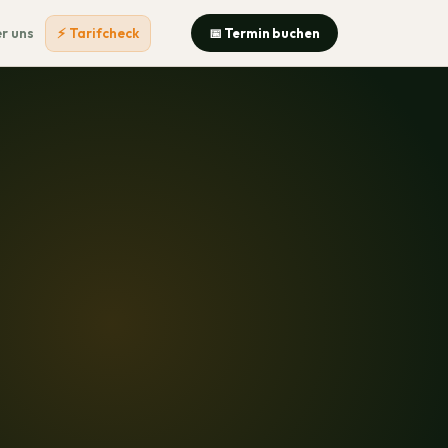
r uns
⚡ Tarifcheck
📅 Termin buchen