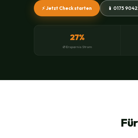
⚡ Jetzt Check starten
📱 0175 9042
27%
Ø Ersparnis Strom
Für