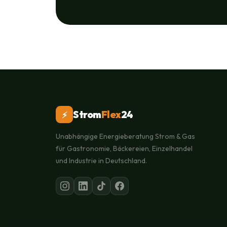
Strom
Flex
24
⚡
Unabhängige Energieberatung Strom & Gas
für Gastronomie, Bäckereien, Einzelhandel
und Industrie in Deutschland.