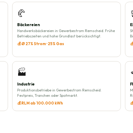
🥐
Bäckereien
E
Handwerksbäckereien in Gewerbestrom Remscheid. Frühe
S
Betriebszeiten und hohe Grundlast berücksichtigt.
B
💰 Ø 27% Strom · 25% Gas

🏭
Industrie
F
Produktionsbetriebe in Gewerbestrom Remscheid.
M
Festpreis, Tranchen oder Spotmarkt.
R
💰 RLM ab 100.000 kWh
