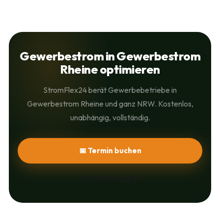
Gewerbestrom in Gewerbestrom
Rheine optimieren
StromFlex24 berät Gewerbebetriebe in
Gewerbestrom Rheine und ganz NRW. Kostenlos,
unabhängig, vollständig.
📅 Termin buchen
📱
0175 9042247