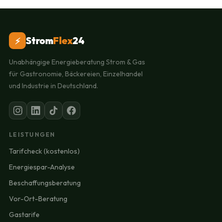
Strom
Flex
24
⚡
Unabhängige Energieberatung Strom & Gas
für Gastronomie, Bäckereien, Einzelhandel
und Industrie in Deutschland.
LEISTUNGEN
Tarifcheck (kostenlos)
Energiespar-Analyse
Beschaffungsberatung
Vor-Ort-Beratung
Gastarife