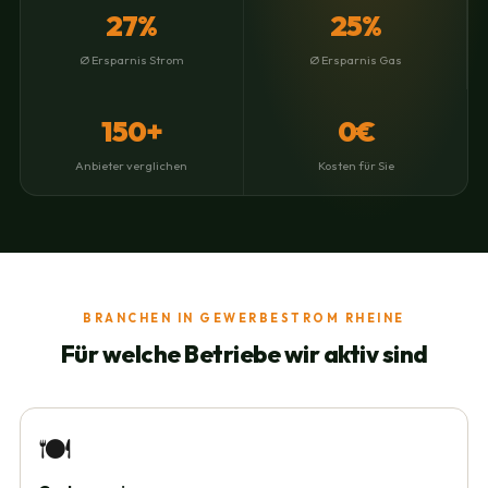
27%
25%
Ø Ersparnis Strom
Ø Ersparnis Gas
150+
0€
Anbieter verglichen
Kosten für Sie
BRANCHEN IN GEWERBESTROM RHEINE
Für welche Betriebe wir aktiv sind
🍽️