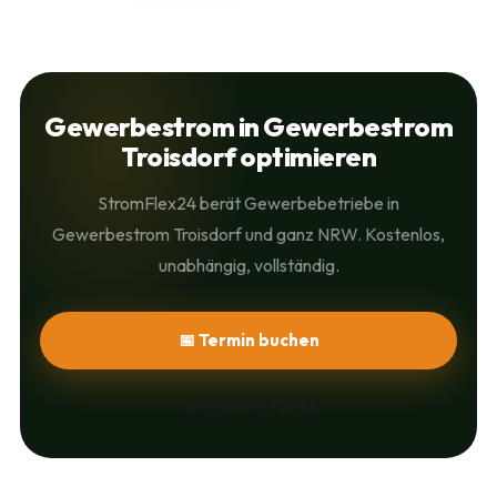
Gewerbestrom in Gewerbestrom
Troisdorf optimieren
StromFlex24 berät Gewerbebetriebe in
Gewerbestrom Troisdorf und ganz NRW. Kostenlos,
unabhängig, vollständig.
📅 Termin buchen
📱
0175 9042247