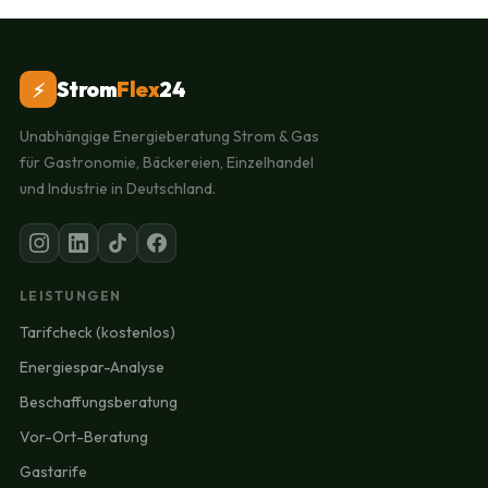
Strom
Flex
24
⚡
Unabhängige Energieberatung Strom & Gas
für Gastronomie, Bäckereien, Einzelhandel
und Industrie in Deutschland.
LEISTUNGEN
Tarifcheck (kostenlos)
Energiespar-Analyse
Beschaffungsberatung
Vor-Ort-Beratung
Gastarife