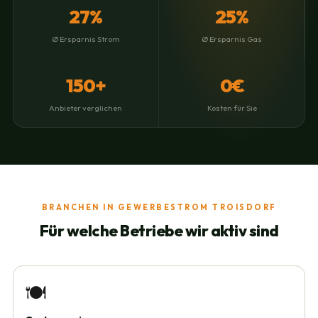
27%
25%
Ø Ersparnis Strom
Ø Ersparnis Gas
150+
0€
Anbieter verglichen
Kosten für Sie
BRANCHEN IN GEWERBESTROM TROISDORF
Für welche Betriebe wir aktiv sind
🍽️