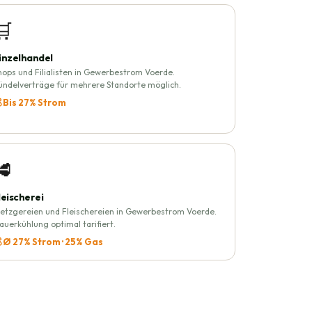
🛒
inzelhandel
hops und Filialisten in Gewerbestrom Voerde.
ündelverträge für mehrere Standorte möglich.
 Bis 27% Strom
🥩
leischerei
etzgereien und Fleischereien in Gewerbestrom Voerde.
auerkühlung optimal tarifiert.
 Ø 27% Strom · 25% Gas