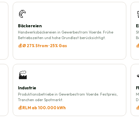
🥐
Bäckereien
E
Handwerksbäckereien in Gewerbestrom Voerde. Frühe
S
Betriebszeiten und hohe Grundlast berücksichtigt.
B
💰 Ø 27% Strom · 25% Gas

🏭
Industrie
F
Produktionsbetriebe in Gewerbestrom Voerde. Festpreis,
M
Tranchen oder Spotmarkt.
D
💰 RLM ab 100.000 kWh
