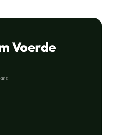
m Voerde
ganz