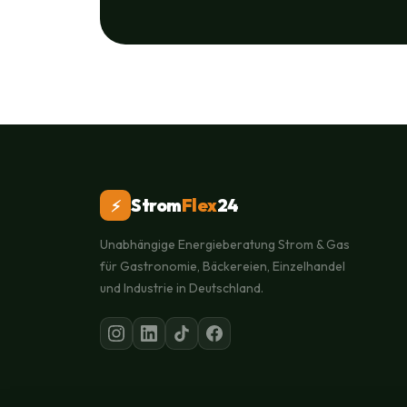
Strom
Flex
24
⚡
Unabhängige Energieberatung Strom & Gas
für Gastronomie, Bäckereien, Einzelhandel
und Industrie in Deutschland.