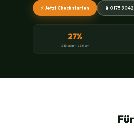
⚡ Jetzt Check starten
📱 0175 9042
27%
Ø Ersparnis Strom
Für