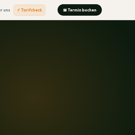
r uns
⚡ Tarifcheck
📅 Termin buchen