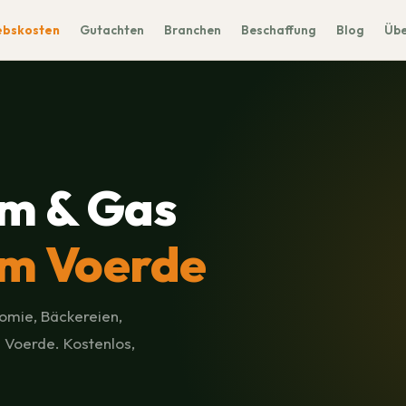
ebskosten
Gutachten
Branchen
Beschaffung
Blog
Übe
m & Gas
m Voerde
omie, Bäckereien,
 Voerde. Kostenlos,