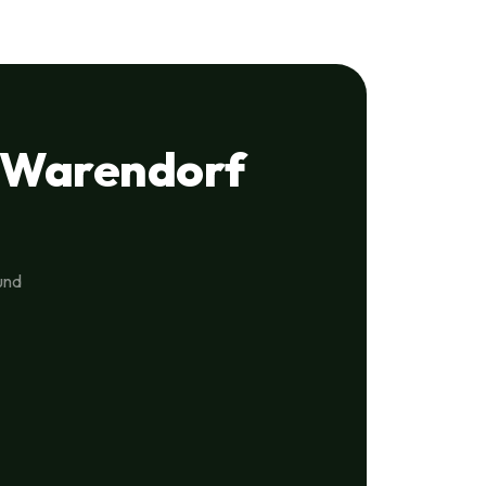
 Warendorf
und