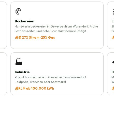
🥐
Bäckereien
E
Handwerksbäckereien in Gewerbestrom Warendorf. Frühe
S
Betriebszeiten und hohe Grundlast berücksichtigt.
B
💰 Ø 27% Strom · 25% Gas

🏭
Industrie
F
Produktionsbetriebe in Gewerbestrom Warendorf.
M
Festpreis, Tranchen oder Spotmarkt.
W
💰 RLM ab 100.000 kWh
