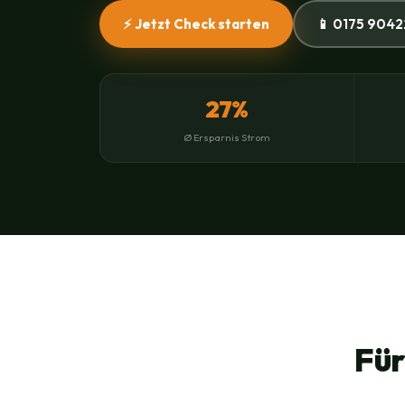
⚡ Jetzt Check starten
📱 0175 9042
27%
Ø Ersparnis Strom
Für