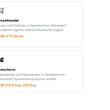
🛒
inzelhandel
hops und Filialisten in Gewerbestrom Warendorf.
ündelverträge für mehrere Standorte möglich.
 Bis 27% Strom
🥩
leischerei
etzgereien und Fleischereien in Gewerbestrom
arendorf. Dauerkühlung optimal tarifiert.
 Ø 27% Strom · 25% Gas