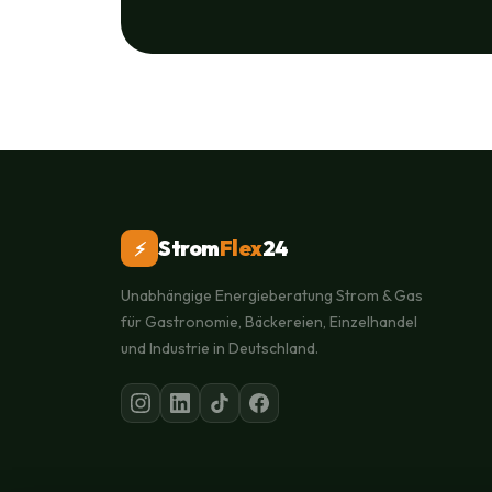
Strom
Flex
24
⚡
Unabhängige Energieberatung Strom & Gas
für Gastronomie, Bäckereien, Einzelhandel
und Industrie in Deutschland.