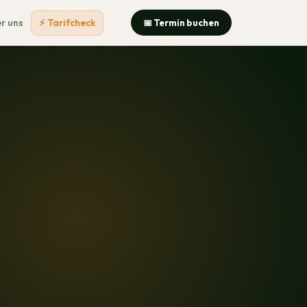
r uns
⚡ Tarifcheck
📅 Termin buchen