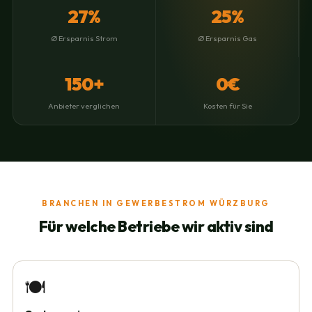
27%
25%
Ø Ersparnis Strom
Ø Ersparnis Gas
150+
0€
Anbieter verglichen
Kosten für Sie
BRANCHEN IN GEWERBESTROM WÜRZBURG
Für welche Betriebe wir aktiv sind
🍽️