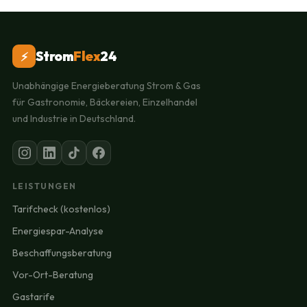
Strom
Flex
24
⚡
Unabhängige Energieberatung Strom & Gas
für Gastronomie, Bäckereien, Einzelhandel
und Industrie in Deutschland.
LEISTUNGEN
Tarifcheck (kostenlos)
Energiespar-Analyse
Beschaffungsberatung
Vor-Ort-Beratung
Gastarife