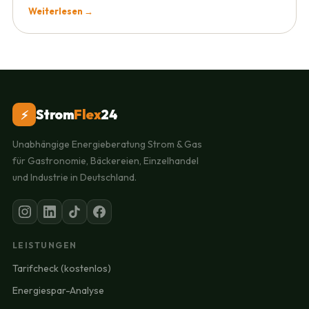
Weiterlesen →
Strom
Flex
24
⚡
Unabhängige Energieberatung Strom & Gas
für Gastronomie, Bäckereien, Einzelhandel
und Industrie in Deutschland.
LEISTUNGEN
Tarifcheck (kostenlos)
Energiespar-Analyse