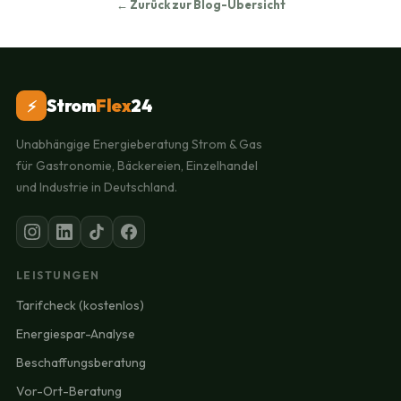
← Zurück zur Blog-Übersicht
Strom
Flex
24
⚡
Unabhängige Energieberatung Strom & Gas
für Gastronomie, Bäckereien, Einzelhandel
und Industrie in Deutschland.
LEISTUNGEN
Tarifcheck (kostenlos)
Energiespar-Analyse
Beschaffungsberatung
Vor-Ort-Beratung