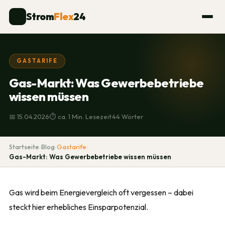
Strom
Flex
24
⚡
GASTARIFE
Gas-Markt: Was Gewerbebetriebe
wissen müssen
·
·
📅 15.04.2026
⏱ ca. 1 Min. Lesezeit
44 Wörter
Startseite
›
Blog
›
Gastarife
›
Gas-Markt: Was Gewerbebetriebe wissen müssen
Gas wird beim Energievergleich oft vergessen – dabei
steckt hier erhebliches Einsparpotenzial.