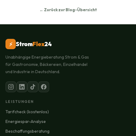
← Zurück zur Blog-Übersicht
Strom
Flex
24
⚡
Unabhängige Energieberatung Strom & Gas
für Gastronomie, Bäckereien, Einzelhandel
und Industrie in Deutschland.
LEISTUNGEN
Tarifcheck (kostenlos)
Energiespar-Analyse
Beschaffungsberatung