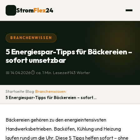
Strom
Flex
24
⚡
BRANCHENWISSEN
5 Energiespar-Tipps für Bäckereien –
sofort umsetzbar
·
·
📅 14.04.2026
⏱ ca. 1 Min. Lesezeit
143 Wörter
Startseite
›
Blog
›
Branchenwissen
›
5 Energiespar-Tipps für Bäckereien – sofort…
Bäckereien gehören zu den energieintensivsten
Handwerksbetrieben. Backöfen, Kühlung und Heizung
laufen rund um die Uhr. Diese 5 Tipps helfen sofort – ohne